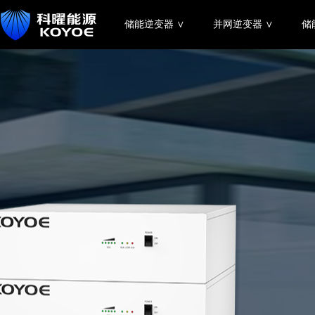
储能逆变器 ∨
并网逆变器 ∨
储