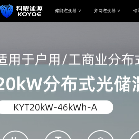
储能逆变器 ∨
并网逆变器 ∨
储