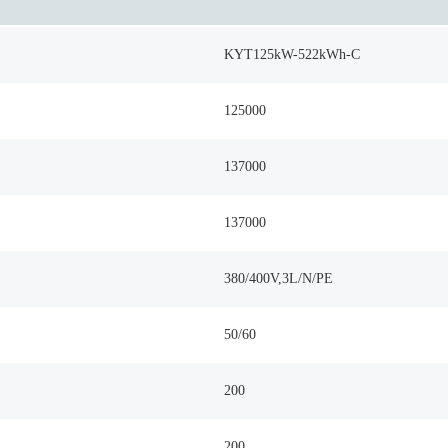
KYT125kW-522kWh-C
125000
137000
137000
380/400V,3L/N/PE
50/60
200
200