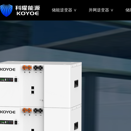
储能逆变器 ∨
并网逆变器 ∨
储