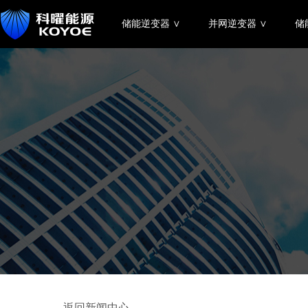
储能逆变器 ∨
并网逆变器 ∨
储
← 返回新闻中心