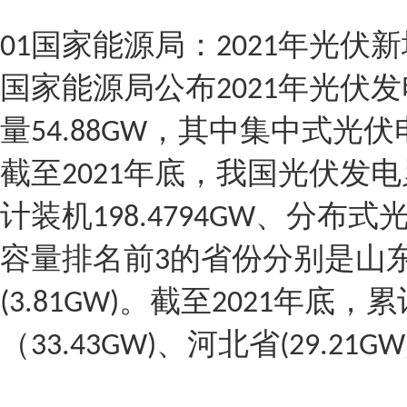
国家能源局：
年光伏新
01
2021
国家能源局公布
年光伏发
2021
量
，其中集中式光伏
54.88GW
截至
年底，我国光伏发电
2021
计装机
、分布式
198.4794GW
容量排名前
的省份分别是山
3
。截至
年底，累
(3.81GW)
2021
（
、河北省
33.43GW)
(29.21GW