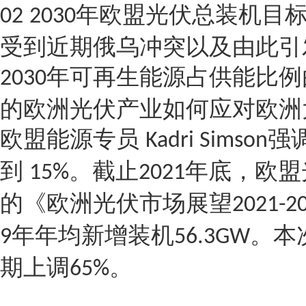
年欧盟光伏总装机目
02
2030
受到近期俄乌冲突以及由此引
年可再生能源占供能比例
2030
的欧洲光伏产业如何应对欧洲
欧盟能源专员
强
Kadri Simson
到
。截止
年底，欧盟
15%
2021
的《欧洲光伏市场展望
2021-2
年年均新增装机
。本
9
56.3GW
期上调
。
65%